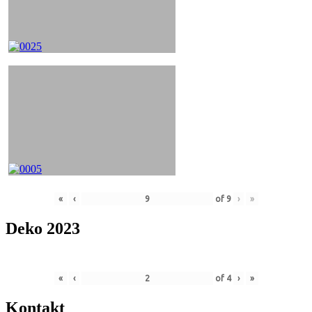
«
‹
of
9
›
»
Deko 2023
«
‹
of
4
›
»
Kontakt